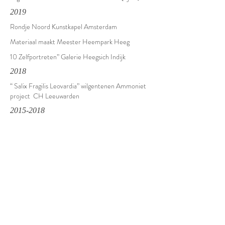
2019
Rondje Noord Kunstkapel Amsterdam
Materiaal maakt Meester Heempark Heeg
10 Zelfportreten” Galerie Heegsich Indijk
2018
“ Salix Fragilis Leovardia” wilgentenen Ammoniet
project CH Leeuwarden
2015-2018
Kinderkunst Woudsend CH Leeuwarden te
Woudsend
2014
Kunst aan de EE Woudsend
2013
Country and Christmasfair Haarzuilens
2012
Kunst aan de EE” Woudsend